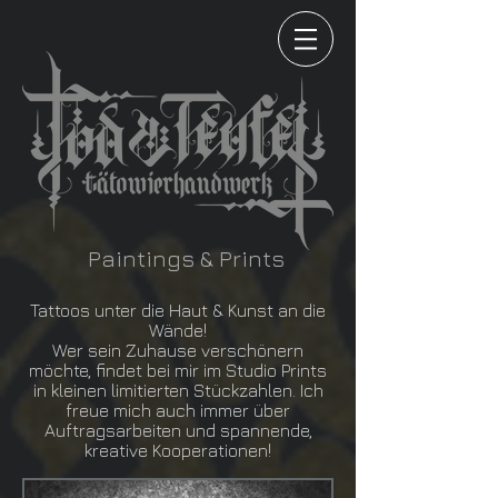
Paintings & Prints
Tattoos unter die Haut & Kunst an die
Wände!
Wer sein Zuhause verschönern
möchte, findet bei mir im Studio Prints
in kleinen limitierten Stückzahlen. Ich
freue mich auch immer über
Auftragsarbeiten und spannende,
kreative Kooperationen!